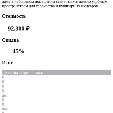
даже в небольшом помещении станет максимально удобным
пространством для творчества и кулинарных шедевров.
Стоимость
92.300
₽
Cкидка
45%
Итог
До конца акции осталось:
0
0
0
0
дн.
0
0
час.