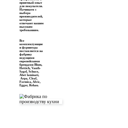
приятный опыт
для покупателя.
Начинаем с
выбора
производителей,
которые
отвечают нашим
высоким
требованиям.
Все
комплектующие
и фурнитура
поставляется на
фабрику
ведущими
европейскими
брендами Blum,
Hettich, Vauth-
Sagel, Schuco,
Abet laminati,
Arpa, Cleaf,
Formica, Alvic,
Egger, Rehau.