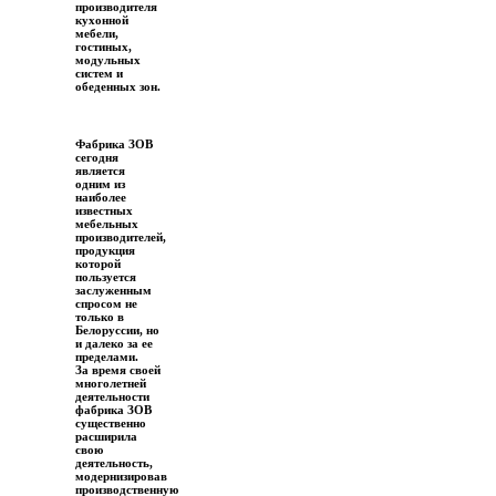
производителя
кухонной
мебели,
гостиных,
модульных
систем и
обеденных зон.
Фабрика ЗОВ
сегодня
является
одним из
наиболее
известных
мебельных
производителей,
продукция
которой
пользуется
заслуженным
спросом не
только в
Белоруссии, но
и далеко за ее
пределами.
За время своей
многолетней
деятельности
фабрика ЗОВ
существенно
расширила
свою
деятельность,
модернизировав
производственную