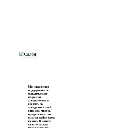
Мы стараемся
поддерживать
максимально
широкий
ассортимент и
следить за
трендами в этой
отрасли, чтобы,
придя к нам, вы
смогли найти свою
кухню. В нашем
салоне можно
приобрести как