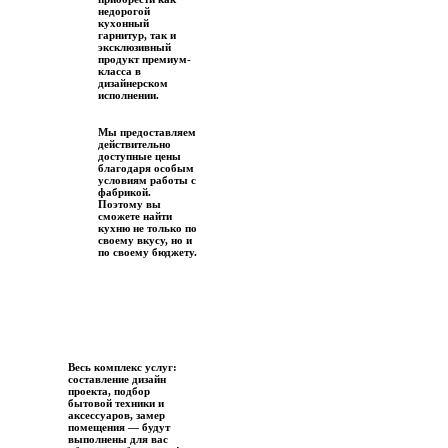
недорогой
кухонный
гарнитур, так и
эксклюзивный
продукт премиум-
класса в
дизайнерском
исполнении.
Мы предоставляем
действительно
доступные цены
благодаря особым
условиям работы с
фабрикой.
Поэтому вы
сможете найти
кухню не только по
своему вкусу, но и
по своему бюджету.
Весь комплекс услуг:
составление дизайн
проекта, подбор
бытовой техники и
аксессуаров, замер
помещения — будут
выполнены для вас