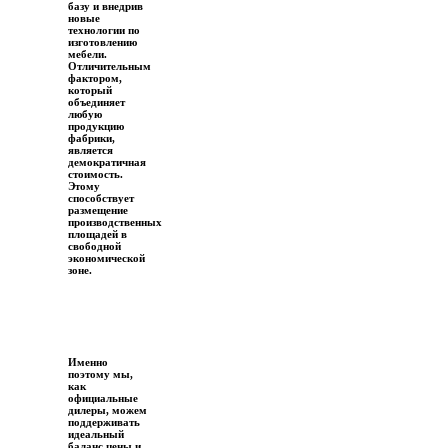
базу и внедрив
новые
технологии по
изготовлению
мебели.
Отличительным
фактором,
который
объединяет
любую
продукцию
фабрики,
является
демократичная
стоимость.
Этому
способствует
размещение
производственных
площадей в
свободной
экономической
зоне.
Именно
поэтому мы,
как
официальные
дилеры, можем
поддерживать
идеальный
баланс цены и