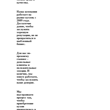
качества.
Наша компания
работает на
рынке кухонь с
2009 года.
Достаточно
давно, чтобы
заслужить
хорошую
репутацию, но не
превратиться в
шаблонный
бизнес.
Для нас по-
прежнему
главное –
довольные
клиенты и
положительные
эмоции. И
конечно, мы
много работаем,
чтобы заслужить
ваше доверие.
Мы
выстраиваем
процесс так,
чтобы
приобретение
кухни
превратилось в