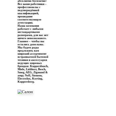
абсолютно бесплатно!
Все наши работники –
профессионалы с
подтверждённой
квалификацией,
прошедшие
соответствующую
аттестацию.
Наша компания
работает с любыми
нестандартными
размерами, для нас нет
ничего невозможного.
Главное – чтобы вы
остались довольны.
Мы будем рады
предложить вам
широкий ассортимент
встраиваемой бытовой
техники и аксессуаров
ведущих мировых
брендов: Kuppersbusch,
Miele, Liebherr, Bosch,
Smeg, AEG, Zigmund &
amp; Neff, Siemens,
Electrolux, Korting,
Kuppersberg.