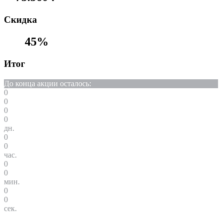
Cкидка
45%
Итог
До конца акции осталось:
0
0
0
0
дн.
0
0
час.
0
0
мин.
0
0
сек.