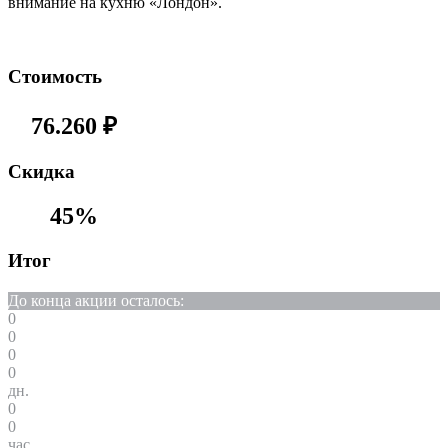
внимание на кухню «Лондон».
Стоимость
76.260
₽
Cкидка
45%
Итог
До конца акции осталось:
0
0
0
0
дн.
0
0
час.