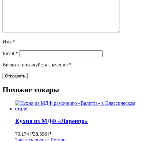
Имя
*
Email
*
Введите пожалуйста значение
*
Похожие товары
Кухня из МДФ «Лоренцо»
70.174
₽
38.596
₽
Заказать проект
Детали