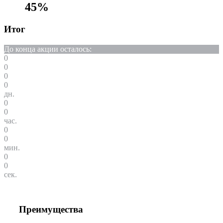
45%
Итог
До конца акции осталось:
0
0
0
0
дн.
0
0
час.
0
0
мин.
0
0
сек.
Преимущества