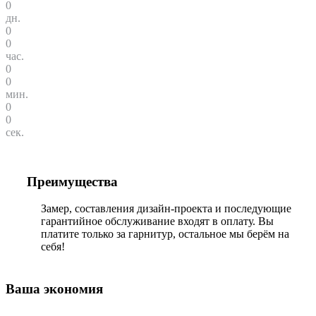
0
дн.
0
0
час.
0
0
мин.
0
0
сек.
Преимущества
Замер, составления дизайн-проекта и последующие
гарантийное обслуживание входят в оплату. Вы
платите только за гарнитур, остальное мы берём на
себя!
Ваша экономия