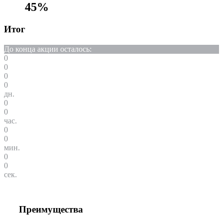
45%
Итог
До конца акции осталось:
0
0
0
0
дн.
0
0
час.
0
0
мин.
0
0
сек.
Преимущества